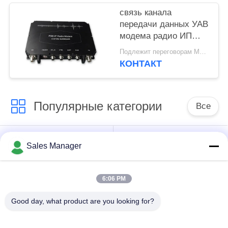
связь канала
передачи данных УАВ
модема радио ИП
5Ватт дуплексная
Подлежит переговорам MOQ:1шт
долгосрочная
КОНТАКТ
беспроводная
Популярные категории
Все
Передатчик КОФДМ
Передатчик видео
Sales Manager
беспроводной
COFDM
видео-
6:06 PM
передатчик
Good day, what product are you looking for?
радиотелеграфа хд
Радио сетки IP
кофдм