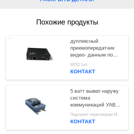
КОНФИДЕНЦИАЛЬНОСТИ
Похожие продукты
дуплексный
приемопередатчик
видео- данным по
системы канала
MOQ:1шт
передачи данных
КОНТАКТ
ТДД-КОФДМ УАВ
2.4ГХЗ
5 ватт вывел наружу
система
коммуникаций УАВ
каналов связи УАВ
Подлежит переговорам MOQ:1шт
силы/КОФДМ
КОНТАКТ