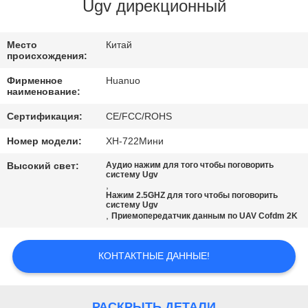
КОНТРОЛЬ
Ugv дирекционный
КАЧЕСТВА
Место
Китай
происхождения:
СВЯЖИТЕСЬ
Фирменное
Huanuo
С
наименование:
НАМИ
Сертификация:
CE/FCC/ROHS
Номер модели:
ХН-722Мини
ЗАПРОС
Высокий свет:
Аудио нажим для того чтобы поговорить
систему Ugv
ЦЕНЫ
,
Нажим 2.5GHZ для того чтобы поговорить
систему Ugv
,
Приемопередатчик данным по UAV Cofdm 2K
КАРТА
САЙТА
КОНТАКТНЫЕ ДАННЫЕ!
ПОЛИТИКА
РАСКРЫТЬ ДЕТАЛИ