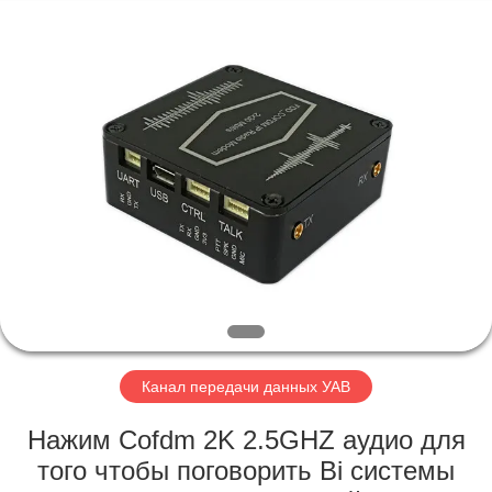
Shenzhen
Huanuo
Innovate
Technology
Co.,Ltd.
All
Rights
Reserved.
ДОМОЙ
ПРОДУКТЫ
О
НАС
ЭКСКУРСИЯ
ПО
Канал передачи данных УАВ
ЗАВОДУ
Нажим Cofdm 2K 2.5GHZ аудио для
того чтобы поговорить Bi системы