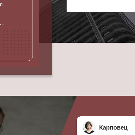
и
а
ео-
 с
о-,
уля
с
.
Карповец