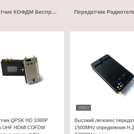
Передатчик КОФДМ Беспроводной Видео-
тчик QPSK HD 1080P
Высокий легковес переда
A UHF HDMI COFDM
1500MHz определения H.