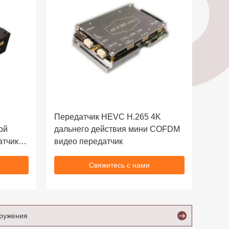
Передатчик HEVC H.265 4K
ой
дальнего действия мини COFDM
атчика
видео передатчик
28
Свяжитесь с нами