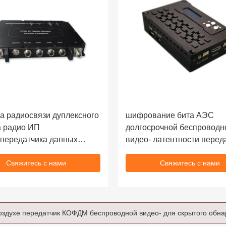
а радиосвязи дуплексного
шифрование бита АЭС
 радио ИП
долгосрочной беспроводн
передатчика данных
видео- латентности перед
еская
1В низкой динамическое 1
Свяжитесь с нами
Свяжитесь с нами
радиотелеграфа ХДМИ видео- для системы Х.265 УАВ видео-