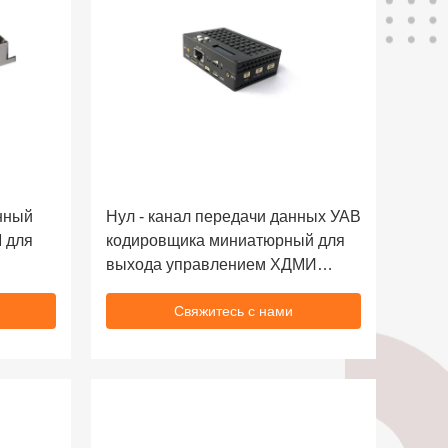
нный
Нул - канал передачи данных УАВ
 для
кодировщика миниатюрный для
выхода управлением ХДМИ
Х.264 1В разума
Свяжитесь с нами