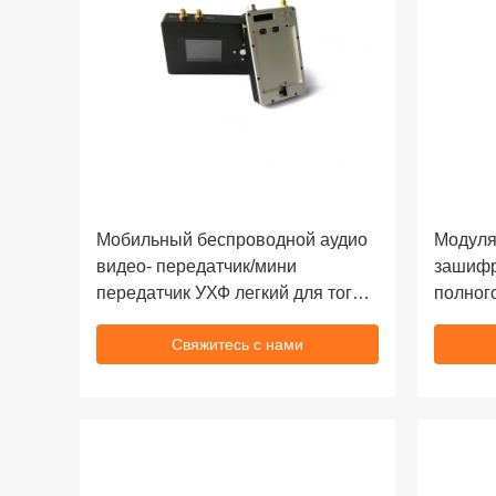
Мобильный беспроводной аудио
Модуля
видео- передатчик/мини
зашифр
передатчик УХФ легкий для того
полног
чтобы снести
Свяжитесь с нами