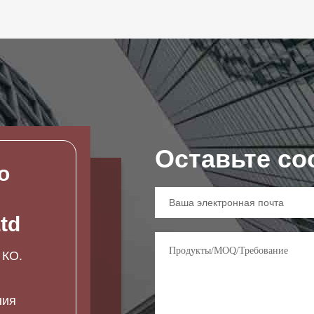
Оставьте с
o
td
 КО.
ния