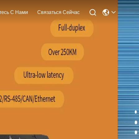

тесь С Нами
Связаться Сейчас