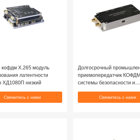
 кофдм Х.265 модуль
Долгосрочный промышле
ования латентности
приемопередатчик КОФДМ
о ХД1080П низкий
системы безопасности и
вооруженной полиции
Свяжитесь с нами
Свяжитесь с нами