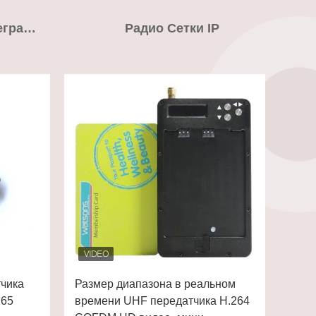
Передатчик Радиотелеграфа Хд Кофдм
Радио Сетки IP
тчика
Размер диапазона в реальном
265
времени UHF передатчика H.264