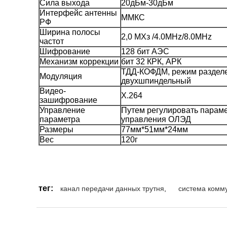
Сила выхода
20дБм-30дБм
Интерфейс антенны
ММКС
РФ
Ширина полосы
2,0 МХз /4.0MHz/8.0MHz
частот
Шифрование
128 бит АЭС
Механизм коррекции
бит 32 КРК, АРК
ТДД-КОФДМ, режим раздел
Модуляция
двухшпиндельный
Видео-
Х.264
зашифрование
Управление
Путем регулировать параме
параметра
управления ОЛЭД
Размеры
77мм*51мм*24мм
Вес
120г
тег:
канал передачи данных трутня
,
система комм