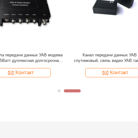
радиосвязи дуплексного модема
Радио локальных сетей промы
ИП приемопередатчика данных
канала передачи данных УАВ ра
тактическая
двухнаправленное тактиче
Контакт
Контакт