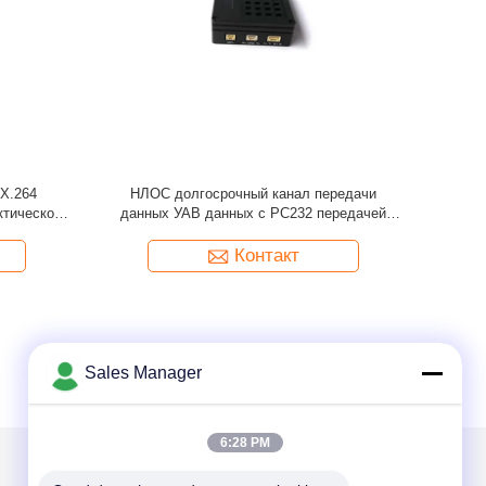
шленного
дуплексный приемопередатчик видео-
нга Х.265
данным по системы канала передачи
ское
данных ТДД-КОФДМ УАВ 2.4ГХЗ
Контакт
Sales Manager
6:28 PM