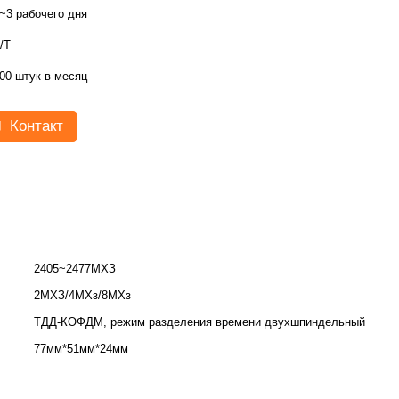
~3 рабочего дня
/T
00 штук в месяц
Контакт
2405~2477МХЗ
2МХЗ/4МХз/8МХз
ТДД-КОФДМ, режим разделения времени двухшпиндельный
77мм*51мм*24мм