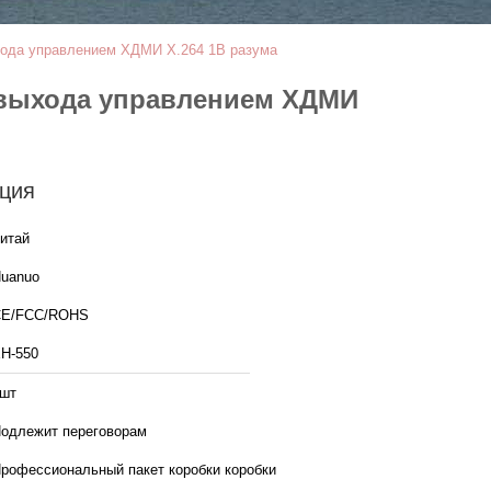
хода управлением ХДМИ Х.264 1В разума
 выхода управлением ХДМИ
ция
итай
uanuo
CE/FCC/ROHS
Н-550
шт
одлежит переговорам
рофессиональный пакет коробки коробки