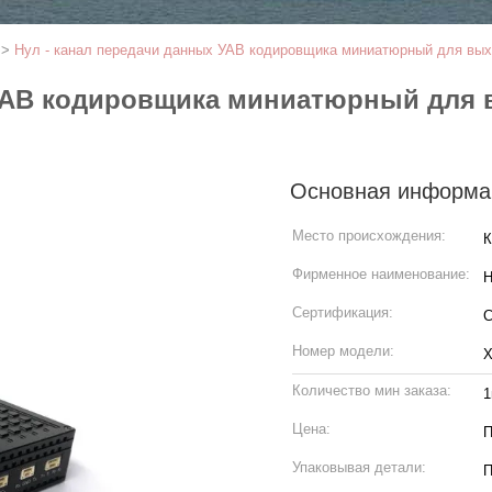
В
>
Нул - канал передачи данных УАВ кодировщика миниатюрный для вы
 УАВ кодировщика миниатюрный для
Основная информа
Место происхождения:
К
Фирменное наименование:
H
Сертификация:
Номер модели:
Х
Количество мин заказа:
1
Цена:
П
Упаковывая детали:
П