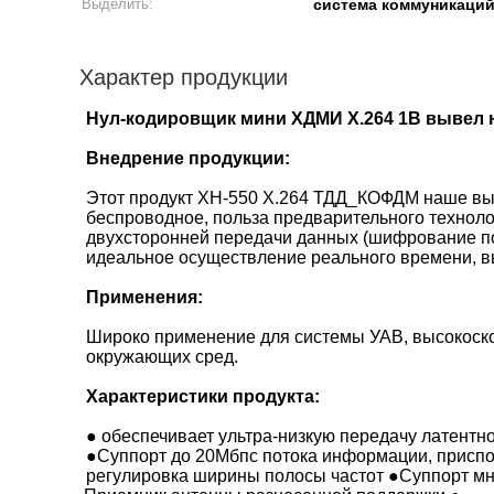
Выделить:
система коммуникаций
Характер продукции
Нул-кодировщик мини ХДМИ Х.264 1В вывел 
Внедрение продукции:
Этот продукт ХН-550 Х.264 ТДД_КОФДМ наше вы
беспроводное, польза предварительного технол
двухсторонней передачи данных (шифрование под
идеальное осуществление реального времени, в
Применения:
Широко применение для системы УАВ, высокоско
окружающих сред.
Характеристики продукта:
● обеспечивает ультра-низкую передачу латентн
●Суппорт до 20Мбпс потока информации, приспо
регулировка ширины полосы частот ●Суппорт мн