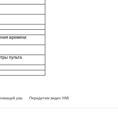
ения времени
тры пульта
уникаций уав
,
Передатчик видео УАВ