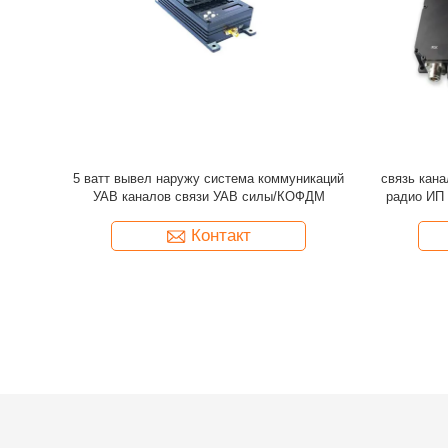
ередачи
Самообразующаяся ссылка данных БПЛА
Система 
ередачей
радио 
Контакт