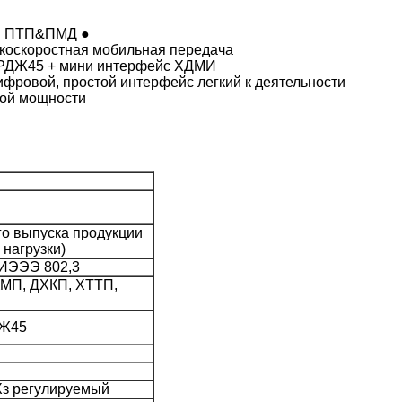
ая ПТП&ПМД ●
окоскоростная мобильная передача
+ РДЖ45 + мини интерфейс ХДМИ
фровой, простой интерфейс легкий к деятельности
кой мощности
го выпуска продукции
нагрузки)
 ИЭЭЭ 802,3
КМП, ДХКП, ХТТП,
ДЖ45
Хз регулируемый