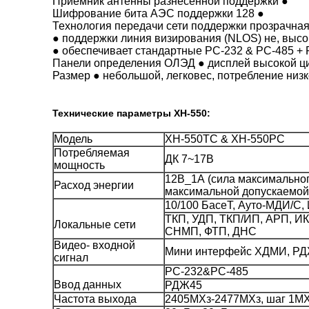
Приемник антенны разнесенной поддержки ●
Шифрование бита АЭС поддержки 128 ●
Технология передачи сети поддержки прозрачн
● поддержки линия визирования (NLOS) не, выс
● обеспечивает стандартные РС-232 & РС-485 
Панели определения ОЛЭД ● дисплей высокой ци
Размер ● небольшой, легковес, потребление низ
Технические параметры ХН-550:
Модель
ХН-550ТС & ХН-550РС
Потребляемая
ДК 7~17В
мощность
12В_1А (сила максимально
Расход энергии
максимальной допускаемой 
10/100 БасеТ, Ауто-МДИ/С,
ТКП, УДП, ТКП/ИП, АРП, И
Локальные сети
СНМП, ФТП, ДНС
Видео- входной
Мини интерфейс ХДМИ, Р
сигнал
РС-232&РС-485
Ввод данных
РДЖ45
Частота выхода
2405МХз-2477МХз, шаг 1М