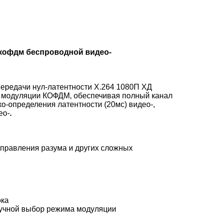
 кофдм беспроводной видео-
ередачи нул-латентности Х.264 1080П ХД
дя модуляции КОФДМ, обеспечивая полный канал
о-определения латентности (20мс) видео-,
ео-
.
управления разума и других сложных
ока
ручной выбор режима модуляции