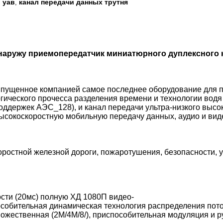
 уав
канал передачи данных трутня
,
наружу приемопередатчик миниатюрного дуплексного
пущенное компанией самое последнее оборудование для п
огического прочесса разделения времени и технологии во
держек АЭС_128), и канал передачи ультра-низкого высок
ысокоскоростную мобильную передачу данных, аудио и вид
ростной железной дороги, пожаротушения, безопасности, 
ости (20мс) полную ХД 1080П видео-
собительная динамическая технология распределения пот
ожественная (2М/4М/8/), приспособительная модуляция и 