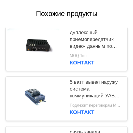
КОНФИДЕНЦИАЛЬНОСТИ
Похожие продукты
дуплексный
приемопередатчик
видео- данным по
системы канала
MOQ:1шт
передачи данных
КОНТАКТ
ТДД-КОФДМ УАВ
2.4ГХЗ
5 ватт вывел наружу
система
коммуникаций УАВ
каналов связи УАВ
Подлежит переговорам MOQ:1шт
силы/КОФДМ
КОНТАКТ
связь канала