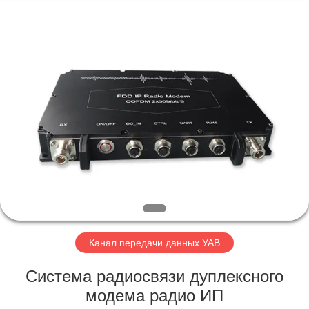
Shenzhen
Huanuo
Innovate
Technology
Co.,Ltd.
All
Rights
Reserved.
ДОМОЙ
ПРОДУКТЫ
О
НАС
ЭКСКУРСИЯ
ПО
Канал передачи данных УАВ
ЗАВОДУ
Система радиосвязи дуплексного
модема радио ИП