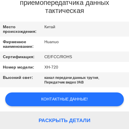
КОНТРОЛЬ
приемопередатчика данных
тактическая
КАЧЕСТВА
Место
Китай
СВЯЖИТЕСЬ
происхождения:
С
Фирменное
Huanuo
наименование:
НАМИ
Сертификация:
CE/FCC/ROHS
ЗАПРОС
Номер модели:
ХН-720
ЦЕНЫ
Высокий свет:
,
канал передачи данных трутня
Передатчик видео УАВ
КАРТА
КОНТАКТНЫЕ ДАННЫЕ!
САЙТА
РАСКРЫТЬ ДЕТАЛИ
ПОЛИТИКА