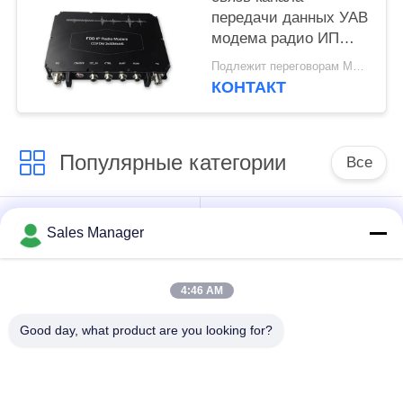
передачи данных УАВ
модема радио ИП
5Ватт дуплексная
Подлежит переговорам MOQ:1шт
долгосрочная
КОНТАКТ
беспроводная
Популярные категории
Все
Передатчик КОФДМ
Передатчик видео
Sales Manager
беспроводной
COFDM
видео-
4:46 AM
передатчик
Good day, what product are you looking for?
радиотелеграфа хд
Радио сетки IP
кофдм