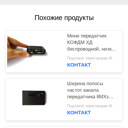
КОНФИДЕНЦИАЛЬНОСТИ
Похожие продукты
Мини передатчик
КОФДМ ХД
беспроводной, низкий
передатчик видео
Подлежит переговорам MOQ:1шт
УАВ латентности
КОНТАКТ
Ширина полосы
частот канала
передатчика 8МХз
УАВ КОФДМ КВБС
Подлежит переговорам MOQ:1шт
НЛОС беспроводная
КОНТАКТ
видео-