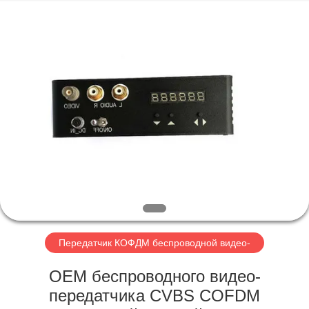
Shenzhen
Huanuo
Innovate
Technology
Co.,Ltd.
All
Rights
Reserved.
ДОМОЙ
ПРОДУКТЫ
О
НАС
ЭКСКУРСИЯ
ПО
Передатчик КОФДМ беспроводной видео-
ЗАВОДУ
OEM беспроводного видео-
передатчика CVBS COFDM