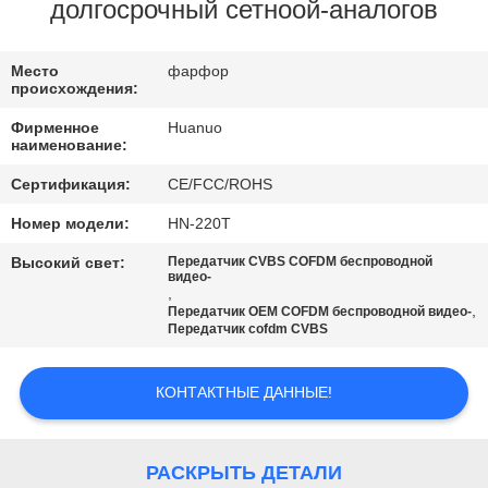
КОНТРОЛЬ
долгосрочный сетноой-аналогов
КАЧЕСТВА
Место
фарфор
происхождения:
СВЯЖИТЕСЬ
Фирменное
Huanuo
С
наименование:
НАМИ
Сертификация:
CE/FCC/ROHS
Номер модели:
HN-220T
ЗАПРОС
Высокий свет:
Передатчик CVBS COFDM беспроводной
видео-
ЦЕНЫ
,
,
Передатчик OEM COFDM беспроводной видео-
Передатчик cofdm CVBS
КАРТА
САЙТА
КОНТАКТНЫЕ ДАННЫЕ!
ПОЛИТИКА
РАСКРЫТЬ ДЕТАЛИ