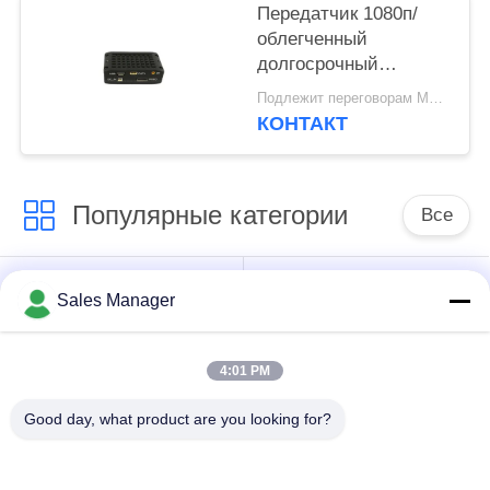
Передатчик 1080п/
облегченный
долгосрочный
передатчик Х.265
Подлежит переговорам MOQ:1шт
КОФДМ ХД видео-
КОНТАКТ
Уав
Популярные категории
Все
Передатчик КОФДМ
Передатчик видео
Sales Manager
беспроводной
COFDM
видео-
4:01 PM
передатчик
Good day, what product are you looking for?
радиотелеграфа хд
Радио сетки IP
кофдм