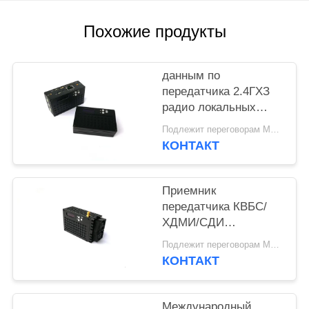
КОНФИДЕНЦИАЛЬНОСТИ
Похожие продукты
данным по
передатчика 2.4ГХЗ
радио локальных
сетей беспроводным
Подлежит переговорам MOQ:1шт
ХДМИ видео-
КОНТАКТ
дуплексным
тактическое
Приемник
передатчика КВБС/
ХДМИ/СДИ
беспроводной ХДМИ,
Подлежит переговорам MOQ:1шт
передатчик 1080П
КОНТАКТ
ХДМИ Вифи
Международный