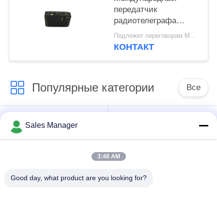
передатчик
радиотелеграфа
ХДМИ видео- для
Подлежит переговорам MOQ:1шт
системы Х.265 УАВ
КОНТАКТ
видео-
Популярные категории
Все
Передатчик КОФДМ
Передатчик видео
Sales Manager
беспроводной
COFDM
видео-
3:48 AM
передатчик
Good day, what product are you looking for?
радиотелеграфа хд
Радио сетки IP
кофдм