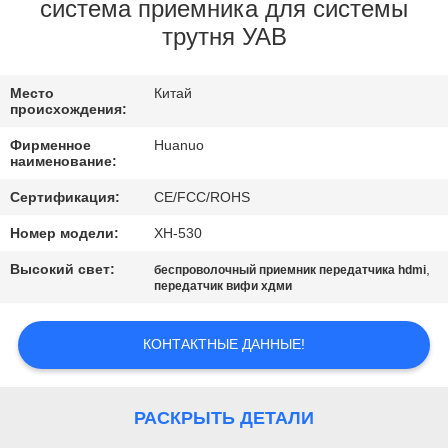
КОНТРОЛЬ
система приемника для системы
трутня УАВ
КАЧЕСТВА
Место
Китай
СВЯЖИТЕСЬ
происхождения:
С
Фирменное
Huanuo
наименование:
НАМИ
Сертификация:
CE/FCC/ROHS
ЗАПРОС
Номер модели:
ХН-530
ЦЕНЫ
Высокий свет:
,
беспроволочный приемник передатчика hdmi
передатчик вифи хдми
КАРТА
КОНТАКТНЫЕ ДАННЫЕ!
САЙТА
РАСКРЫТЬ ДЕТАЛИ
ПОЛИТИКА