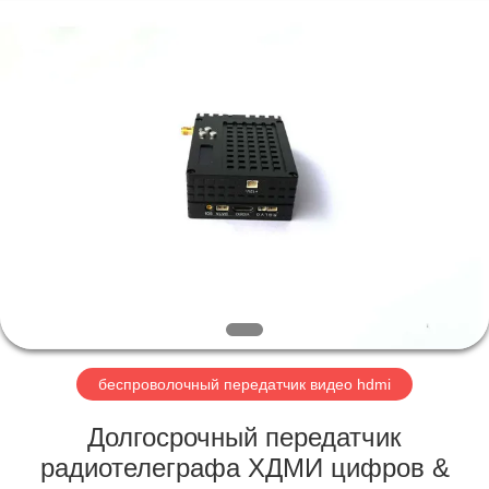
Shenzhen
Huanuo
Innovate
Technology
Co.,Ltd.
All
Rights
Reserved.
ДОМОЙ
ПРОДУКТЫ
О
НАС
ЭКСКУРСИЯ
ПО
беспроволочный передатчик видео hdmi
ЗАВОДУ
Долгосрочный передатчик
радиотелеграфа ХДМИ цифров &