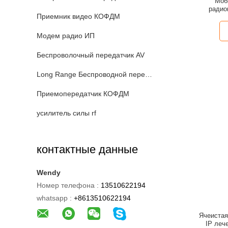
Моб
радио
Приемник видео КОФДМ
Модем радио ИП
Беспроволочный передатчик AV
Long Range Беспроводной передатчик видео
Приемопередатчик КОФДМ
усилитель силы rf
контактные данные
Wendy
Номер телефона :
13510622194
whatsapp :
+8613510622194
Ячеистая
IP леч