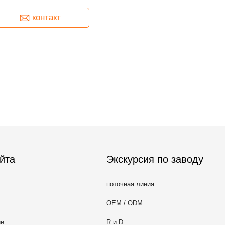
формируя
контакт
йта
Экскурсия по заводу
поточная линия
OEM / ODM
ие
R и D