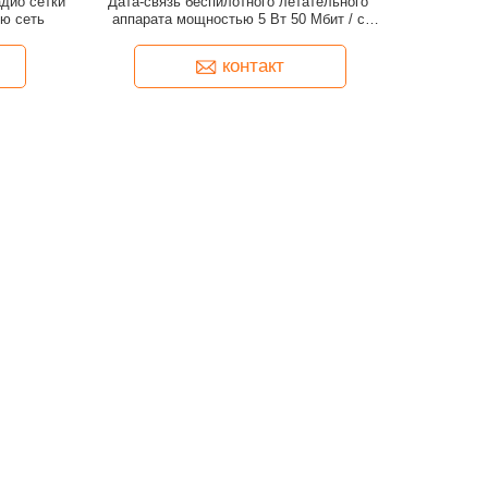
дио сетки
Дата-связь беспилотного летательного
ю сеть
аппарата мощностью 5 Вт 50 Мбит / с
скорость передачи данных адаптивная
частота прыжка IP сетка радио
контакт