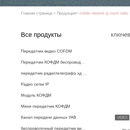
Главная страница
>
Продукция
>
mobile network ip mesh radio
Все продукты
ключев
Передатчик видео COFDM
Передатчик КОФДМ беспроводной видео-
передатчик радиотелеграфа хд кофдм
Радио сетки IP
Модуль КОФДМ
Мини передатчик КОФДМ
Канал передачи данных УАВ
беспроволочный передатчик видео hdmi