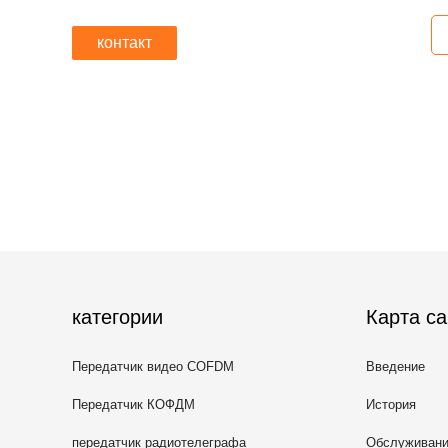
контакт
категории
Карта са
Передатчик видео COFDM
Введение
Передатчик КОФДМ
История
беспроводной видео-
передатчик радиотелеграфа
Обслуживан