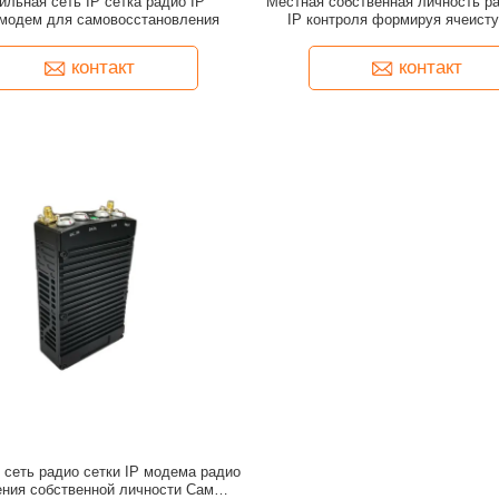
ильная сеть IP сетка радио IP
Местная собственная личность ра
модем для самовосстановления
IP контроля формируя ячеисту
контакт
контакт
 сеть радио сетки IP модема радио
ения собственной личности Само-